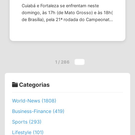
Cuiabá e Fortaleza se enfrentam neste
domingo, às 17h (de Mato Grosso) e às 18h(
de Brasília), pela 21ª rodada do Campeonato
Brasileiro Série B 2026, na Arena Pantanal. O
ge mostra todos os lances em …
1 / 286
Categorias
World-News (1808)
Business-Finance (419)
Sports (293)
Lifestyle (101)